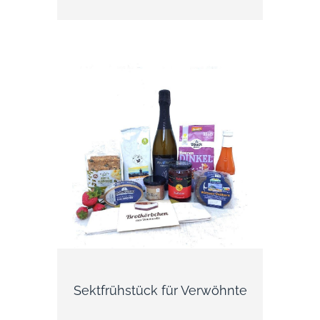
Tafel Schokolade, die mit kandierten
Rosenblätter verziert ist, Kombiniert mit
einem köstlichen Rosengelee. Eine
Rosenduftkerze rundet das sinnliche
Vergnügen ab. Die goldene Box enthält:
Rosé Sekt von Kessler Rosenblütengelee
(Fruchtgelee aus Apfelsaft und
Rosenblütenblättern) handgeschöpfte Tafel
Schokolade mit kandierten
Rosenblättern100 g Tafel Gmeiner
Chocolatier Duftkerze "Rosenblüte"
verpackt in eine Geschenkbox Edles
Tafelvergnügen Ein besonderes Highlight
dieses Präsentes ist neben dem köstlichen
Sekt - die exquisite dunkle
Schokoladentafel. Essbare landierte
Rosenblüten schmücken die köstliche Tafel.
Sektfrühstück für Verwöhnte