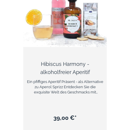
Hibiscus Harmony -
alkoholfreier Aperitif
Ein pfiffiges Aperitif Präsent - als Alternative
zu Aperol Sprizz Entdecken Sie die
exquisite Welt des Geschmacks mit
unserem Hibiskus Harmony, einem
alkoholfreien Bitter, der Ihre Sinne
verzaubern wird. Hergestellt aus erlesenen
Hibiskusblüten, vereint dieser Bitter die
39,00 €*
feinen Aromen der Natur und bietet Ihnen
ein einzigartiges Geschmackserlebnis, das
sowohl erfrischend als auch anregend