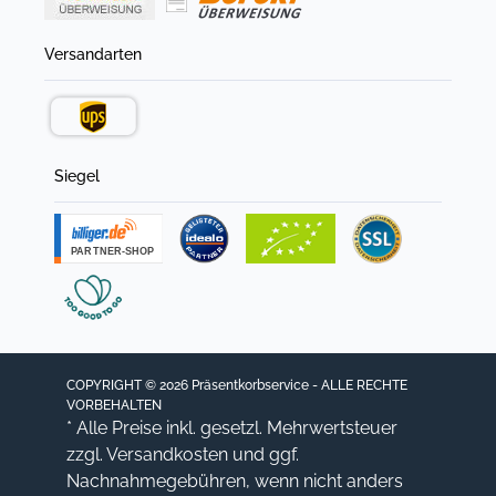
Versandarten
Siegel
COPYRIGHT © 2026 Präsentkorbservice - ALLE RECHTE
VORBEHALTEN
* Alle Preise inkl. gesetzl. Mehrwertsteuer
zzgl.
Versandkosten
und ggf.
Nachnahmegebühren, wenn nicht anders