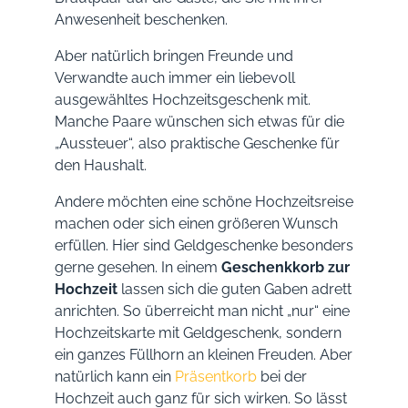
toscana Glas,180 g (Toskanische
Anwesenheit beschenken.
Lebercreme, fein abgeschmeckt für
herzhafte Crostinis) Parmiggiano reggiano,
Aber natürlich bringen Freunde und
Stück 200 g CremonoEspresso Café 250 g
Verwandte auch immer ein liebevoll
gemahlen Cantuccini mandorle
ausgewähltes Hochzeitsgeschenk mit.
(Mandelkekse)Parmesan-Cracker
(Salzgebäck mit Käse)verpackt in eine
Manche Paare wünschen sich etwas für die
hübsche italienische Gourmetbox mit
„Aussteuer“, also praktische Geschenke für
Deckel Ihr Sentimento Bella Italia im
den Haushalt.
ÜberblickDer Sentimento Bella Italia enthält
wirklich Alles, was das Herz des Italien-
Liebhabers höher schlagen lässt: Mit
Andere möchten eine schöne Hochzeitsreise
bestem toskanischen Wein und feinstem
machen oder sich einen größeren Wunsch
Prosecco über Kaffee, Kekse und die
erfüllen. Hier sind Geldgeschenke besonders
original italienischen Hartweizennudeln
sowie Salami und Antipasti schenken Sie
gerne gesehen. In einem
Geschenkkorb zur
hier ein Stückchen Süden.
Hochzeit
lassen sich die guten Gaben adrett
anrichten. So überreicht man nicht „nur“ eine
Hochzeitskarte mit Geldgeschenk, sondern
ein ganzes Füllhorn an kleinen Freuden. Aber
natürlich kann ein
Präsentkorb
bei der
Hochzeit auch ganz für sich wirken. So lässt