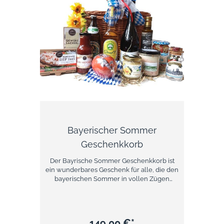
Bayerischer Sommer
Geschenkkorb
Der Bayrische Sommer Geschenkkorb ist
ein wunderbares Geschenk für alle, die den
bayerischen Sommer in vollen Zügen
genießen möchten: Almwiesen mit wilden
Kräutern, alte Höfe im sanft hügeligen
Voralpenland, grasende Kühe auf saftigen
Weiden -- das ist Bayern! Dieser
149,00 €*
Picknickkorb ist das perfekte Geschenk für