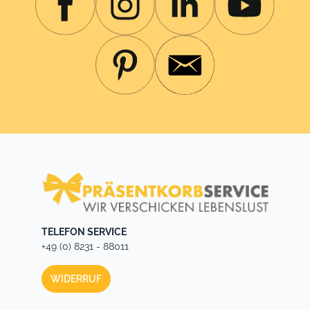
Dekoration verwendet man eine Orangenscheibe, die
auch für den Geschmack in das Glas gegeben werden
kann.Ein Geschenk - doppelte FreudeStatt einem
Prosecco frizzante besteht unser Set aus Aperol plus
Prosecco Spumante. Also italienischer Sekt, der nach
dem Sektverfahren hergestellt wird. Erkennbar an den
feinen Schnürenbläschen im Glas. Allein diese Tatsache
wertet das Geschenk in besonderer Weise auf.
TELEFON SERVICE
+49 (0) 8231 - 88011
WIDERRUF