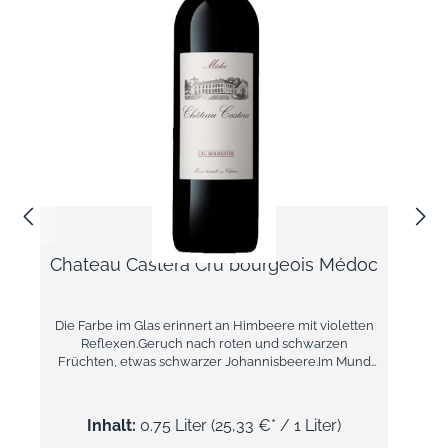
Chateau Castera Cru bourgeois Médoc
Die Farbe im Glas erinnert an Himbeere mit violetten
Reflexen.Geruch nach roten und schwarzen
Früchten, etwas schwarzer Johannisbeere.Im Mund
eine minzigen und fruchtige Frische.Anfänglich
geschmeidig und knackig. Die Tannine sind fein und
angenehm. Der 2015er Jahrgang musste sich mit
Inhalt:
0.75 Liter
(25,33 €* / 1 Liter)
manchmal launischen Wetterbedingungen