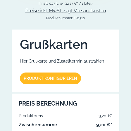
Inhalt:
0.75 Liter
(12,27 €* / 1 Liter)
Preise inkl. MwSt. zzgl. Versandkosten
Produktnummer:
FR1310
Grußkarten
Hier Grußkarte und Zustelltermin auswählen
G
PRODUKT KONFIGURIEREN
W
T
I
PREIS BERECHNUNG
Produktpreis
9,20 €*
Zwischensumme
9,20 €*