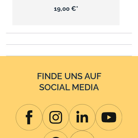
auseinandersetzen, aber die Expertise der Winzer
und Önologen Eric Boissenot machte ihn zu einem
19,00 €*
angenehmen Wein, charmant und mit weichen
Tanninen, ideal für Bordeaux Liebhaber. Über das
Weingut Das Château Castera in der Stadt St. Germain
d'Esteuil ist einer der ältesten Weinberge des Médoc.
Von seinen 185 Hektar sind 63 dem Weinbau
gewidmet, um den weltberühmten und anerkannten
Crus Bourgeois zu produzieren.
FINDE UNS AUF
SOCIAL MEDIA