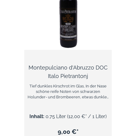
Montepulciano d'Abruzzo DOC
Italo Pietrantonj
Tief dunkles Kirschrot im Glas, In der Nase
schöne reife Noten von schwarzen
Holunder- und Brombeeren, etwas dunkles
Blatt. Lagerte ein Jahr in Eichenfässern. Im
Gaumen gute ausbalancierte Tannine, rund
- ohne Wuchtigkeit, mit mild würzigem
Inhalt:
0.75 Liter
(12,00 €* / 1 Liter)
Abgang. Über das Weingut Pietrantonj Seit
1795 ist die Familie Pietrantonj als Winzer im
Pelignatal in den Abruzzen tätig, das als
9,00 €*
Wiege des abruzzischen Weinbaus