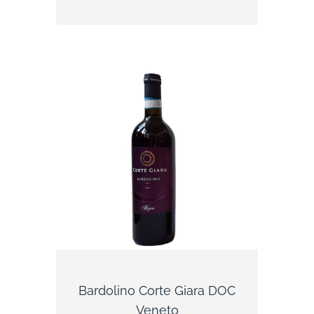
Bolla für seine Bardolino und Valpolicella-
Weine, die an den Hängen des Monte
Lessini, wo sie von einer sanften Brise vom
Gardasee gekühlt werden. Die Weine
zeichnen sich durch ihre dunkle Farbe,
Aromen von Kirschen und Beeren sowie
ihren vollen Geschmack aus. Bolla verfügt
über langjährige Erfahrung und ein tiefes
Verständnis für die Kunst der
Weinherstellung. Jede Flasche, die das
Weingut verlässt, ist das Resultat von
Leidenschaft, Hingabe und dem Streben
nach Perfektion. Probieren Sie die Weine
und Proseccos von Bolla und Sie werden
verstehen, warum sie zu den besten Italiens
zählen.
Bardolino Corte Giara DOC
Veneto