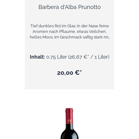
Barbera d'Alba Prunotto
Tief dunkles Rot im Glas. In der Nase feine
Aromen nach Pflaume, etwas Veilchen,
helles Moos. Im Geschmack saftig stark mit
mittlerem Abgang. Dies ist ein eleganter
Wein von mittlerer Struktur. und viel
Finesse. Er sollte nicht zu warm getrunken
Inhalt:
0.75 Liter
(26,67 €* / 1 Liter)
werden. Es it der ideale Wein für Fleisch-
und Schmorgerichte. Der perfektte Wein für
Gourmets und Feinschmecker. Auch als
20,00 €*
Weingeschenk erhäötöich Über Prunotto
Das Weingut Prunotto hat seinen Sitz im
südlichen Teil von Alba. Hier ist das Haus
bereits seit 1904 tätig, es wurde damals von
Alfred Prunotto als Genossenschaft
gegründet und trug den Namen Ai Vini
delle Langhe. Bereits im Jahr 1905 wurde
der erste Jahrgang gelesen. Die
Wirtschaftskrise der Zwischenkriegszeit
machte sich bereits 1922 bemerkbar und
die Genossenschaft wollte ihre Trauben
nicht mehr zur Verfügung stellen. Es war die