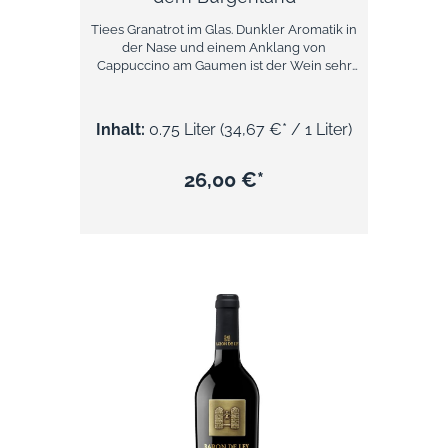
Tiees Granatrot im Glas. Dunkler Aromatik in
der Nase und einem Anklang von
Cappuccino am Gaumen ist der Wein sehr
finessenreich, saftig und frisch mit einem
würzigen Minz-Finish im Abgang. Die
jugendlich eleganten Tannine gepaart mit
Inhalt:
0.75 Liter
(34,67 €* / 1 Liter)
der animierenden Säure bilden eine
wunderschöne Balance und versprechen
reine Trinkfreude.Über die Kellerei
26,00 €*
Kirnbauer Das Weingut K+K Kirnbauer ist ein
traditionsreicher Familienbetrieb im
Blaufränkischland, hoch über
Deutschkreutz. Auf 45 Hektar Rebfläche, die
täglich von der Sonne verwöhnt wird,
entstehen hier einige der besten Rotweine
Österreichs. Seit 1987 prägt das ikonische
„Das Phantom“ Cuvée die
Weinbaugeschichte des Landes.
Nachhaltigkeit und schonender Umgang
mit Natur und Ressourcen bestimmen
Arbeit im Weinberg und Keller. Die Weine
spiegeln pannonische Lebensfreude und
höchsten Genuss wider.