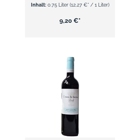
Rebsorten Merlot und Cabernet Sauvignon
Inhalt:
0.75 Liter
(12,27 €* / 1 Liter)
erzeugt. Am Gaumen fleischig, samtig, viel
dunkle Frucht, feinwürzig, vielschichtig,
elegant, mit saftigem Biss und einem sehr
9,20 €*
langen Nachhall.