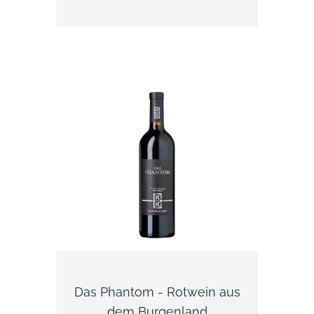
Johannes XXII. (1244-1334), der sich als
Sommerresidenz das Schloss Châteauneuf
wählte und dem Weinbau wichtige Impulse
gab. Das 3.140 Hektar große Gebiet war die
erste staatlich anerkannte Appellation
Frankreichs.
IN DEN WARENKORB
Das Phantom - Rotwein aus
dem Burgenland