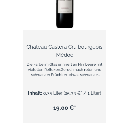
Chateau Castera Cru bourgeois
Médoc
Die Farbe im Glas erinnert an Himbeere mit
violetten Reflexen.Geruch nach roten und
schwarzen Früchten, etwas schwarzer
Johannisbeere.Im Mund eine minzigen und
fruchtige Frische.Anfänglich geschmeidig
und knackig. Die Tannine sind fein und
Inhalt:
0.75 Liter
(25,33 €* / 1 Liter)
angenehm. Der 2015er Jahrgang musste
sich mit manchmal launischen
Wetterbedingungen auseinandersetzen,
19,00 €*
aber die Expertise der Winzer und
Önologen Eric Boissenot machte ihn zu
einem angenehmen Wein, charmant und
mit weichen Tanninen, ideal für Bordeaux