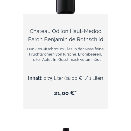
Chateau Odilon Haut-Medoc
Baron Benjamin de Rothschild
Dunkles Kirschrot im Glas. In der Nase feine
Fruchtaromen von Kirsche, Brombeeren,
reifer Apfel. Im Geschmack voluminös,
samitg mit Anklängen von Zwetschen und
Brobmeeraromen.Der Wein wirkt gut
balanciert und passt hervorragend zu
Inhalt:
0.75 Liter
(28,00 €* / 1 Liter)
Gänsebrust mit Rotkraut, einem
Lammragout, Kichererbseneintöpfe mit
Paprika uvm.Über Chateau Odilon Haut-
21,00 €*
Medoc Baron de Rothschild( Lafite) Der
Chateau Odilon von Domaines Barons de
Rothschild (Lafite) ist eine hervorragende
Wahl für Weinliebhaber, die einen
trockenen Geschmack bevorzugen.
Trotzdem fehlt es ihm nicht an Fülle oder
Spritzigkeit, wie man es bei Premium- und