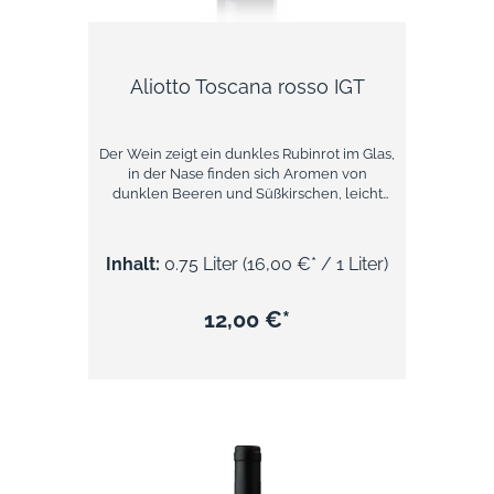
Aliotto Toscana rosso IGT
Der Wein zeigt ein dunkles Rubinrot im Glas,
in der Nase finden sich Aromen von
dunklen Beeren und Süßkirschen, leicht
vanillig, schokoladig. Im Geschmack frisch-
harmonisch von mittlerer Struktur.Der
Aliotto reifte 12 Monate im Barrique und
Inhalt:
0.75 Liter
(16,00 €* / 1 Liter)
mindestens 4 Monate in der Flasche. Dieser
Rotwein ist ein allrounder. Er passt zu vielen
Speisen und Gelegenheiten wo man gerne
12,00 €*
eine Flasche Rotwein öffnet.Über Lunelli
Das Lunelli-Weingut in der Toskana gehört
zum renommierten Lunelli-Imperium, das
für hochwertige Weine und ein feines
Gespür für Terroir steht. In der toskanischen
Umgebung vereinen sich mediterrane
Wärme, kalkhaltige Böden und kühle
Nächte zu Reifepotenzial, das sich elegant
und ausgewogen zeigt. Die Kellerei legt