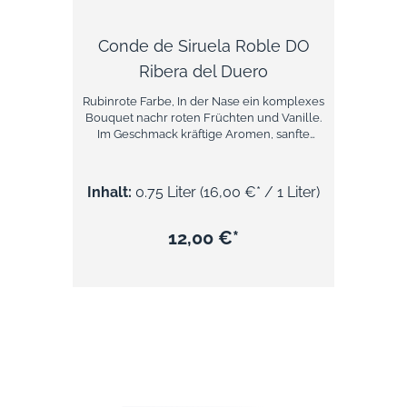
Conde de Siruela Roble DO
Ribera del Duero
Rubinrote Farbe, In der Nase ein komplexes
Bouquet nachr roten Früchten und Vanille.
Im Geschmack kräftige Aromen, sanfte
Tannine mit einem eleganten Abgang. Über
Bodegas Santa Eulalia Auf mehr als 700 m
über dem Meeresspiegel liegen die
Inhalt:
0.75 Liter
(16,00 €* / 1 Liter)
Weinberge der Bodega Santa Eulalia
inmittendes Ribera del Duero. Das
kontinentale,warme Klima wird positiv vom
12,00 €*
nahen Atlanik beeinflust. Die Winter sind
somit kalt. und die Sommer warm und
trocken. Perfekt zum Ausreifen der
besonderen Aromtatik von Tempranillo
Trauben. Die 1988 gegründete Bodega
Santa Eulalia hat sich auf den Ausbau der
Rebsorte Temparnillo - auch Tinot Fino
genannt, spezialisiert. In der schroffen
Landschaft um die Stand La Horra wachsen
Trauben von besonderer Qualität. Diese