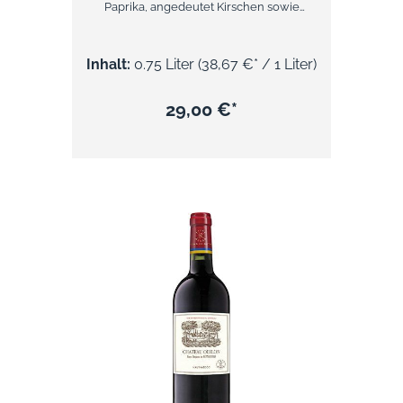
Paprika, angedeutet Kirschen sowie
fleischigen und mineralischen Noten.
Straffe, herb-saftige, dunkle Frucht mit
leicht röstigen und nussigen Holzaromen,
Inhalt:
0.75 Liter
(38,67 €* / 1 Liter)
etwas Kakao und einem Hauch Tabak,
straffes, jugendliches Tannin, etwas
Säurebiss, recht dicht und nachhaltig,
29,00 €*
angedeutet fleischige und speckige Töne,
ein Hauch Pfeffer und Minze im
Hintergrund, erdige bis salzige Mineralik,
ein wenig Trockenkräuter, noch
unentwickelt, sehr guter, fester, herb-
saftiger Abgang. Die Aromen erinnern an
Schattenmorellen, Brombeeren und
schwarze Johannisbeeren. Neben etwas
Holz ist eine angenehme, warme Würze
spürbar. Passt sehr gut zur herzhaften
französischen Küche.