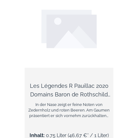
Les Légendes R Pauillac 2020
Domains Baron de Rothschild
Bordeaux AOC
In der Nase zeigt er feine Noten von
Zedernholz und roten Beeren. Am Gaumen
präsentiert er sich vornehm zurückhaltend
mit dezenter Würze und Frucht sowie gut
eingebundenem Tannin. Das schlanke
Finale komplettiert diesen überaus
Inhalt:
0.75 Liter
(46,67 €* / 1 Liter)
klassischen Bordeaux.