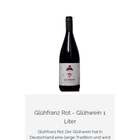
seit seiner Gründung für Qualität und
Tradition steht. Es wurde 1985 gegründet
und gehört zur Familie Eguren, die seit
Generationen im Weinbau tätig ist. Das
Weingut bewahrt klassische Rioja-
Handwerkskunst, kombiniert diese aber
geschickt mit moderner Vinifikation.
Glühfranz Rot - Glühwein 1
Liter
Glühfranz Rot. Der Glühwein hat in
Deutschland eine lange Tradition und wird