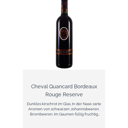
Lagenweinen erwarten kann. Dieser dichte
Rotwein präsentiert sich am Gaumen
harmonisch und komplex. Dank der
ausgewogenen Fruchtsäure hinterlässt der
Chateau Odilon ein samtiges Gefühl im
Mund, ohne dabei an lebendiger Saftigkeit
zu verlieren. Im Abgang begeistert dieser
gereifte Bordeaux-Rotwein mit
außergewöhnlicher Länge. Erneut lassen
sich Nuancen von schwarzer
Johannisbeere und Zwetschge erkennen.
Cheval Quancard Bordeaux
Rouge Reserve
Dunkles kirschrot im Glas. In der Nase zarte
Aromen von schwarzen Johannisbeeren,
Brombeeren. Im Gaumen füllig fruchtig
harmonisch. Dieser Rotwein wurde in
neuen Barriques ausgebaut und aus den