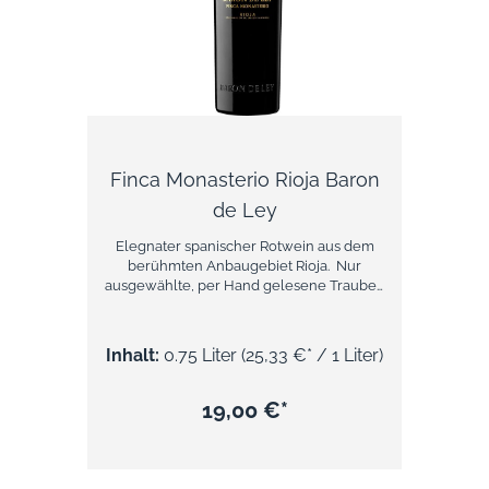
Finca Monasterio Rioja Baron
de Ley
Elegnater spanischer Rotwein aus dem
berühmten Anbaugebiet Rioja. Nur
ausgewählte, per Hand gelesene Trauben
werden zur Vinifizierung des Finca
Monasterio verwendet und reifen
anschließend insgesamt 24 Monate in
Inhalt:
0.75 Liter
(25,33 €* / 1 Liter)
Holzfässern. Das Ergebnis ist ein rubinroter,
runder und samtig weicher Wein mit
leichten Röstaromen und Noten dunkler
19,00 €*
Kirschen, den man ca. zwei Stunden vor
Genuss dekantieren sollte. Über Baron de
LeyBarón de Ley ist ein renommiertes
spanisches Weingut in der Rioja-Region, das