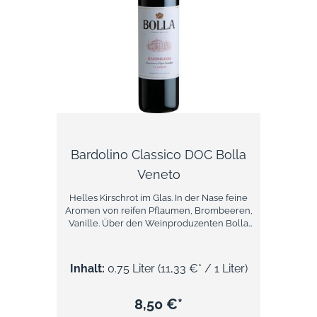
Stunde von Prunotto,- Prunotto vertrieb
seine Weine auch in Südamerika und in den
Vereinigten Staaten. Nach einer bewegten
Geschichte stieg Anfang der 1990er Jahre
die Familie Antinori in den Betrieb ein. Das
Haus wird seitdem von Albiera geleitet, der
ältesten Tochter von Marchese Piero
Antinori. Unter der neuen Führung der
Toskaner konzentrierte sich Prunotto auf die
Erzeugung von feinen Weinen aus eigenen
Weingärten.
Bardolino Classico DOC Bolla
Veneto
Helles Kirschrot im Glas. In der Nase feine
Aromen von reifen Pflaumen, Brombeeren,
Vanille. Über den Weinproduzenten Bolla
Bolla ist ein renommierter Produzent von
Weinen und Proseccos aus Venetien in
Norditalien. Seit der Gründung im Jahr 1883
Inhalt:
0.75 Liter
(11,33 €* / 1 Liter)
hat das Unternehmen kontinuierlich
innovative Weine hergestellt, die weltweit
für ihre Qualität und ihren Geschmack
8,50 €*
geschätzt werden. Besonders bekannt ist