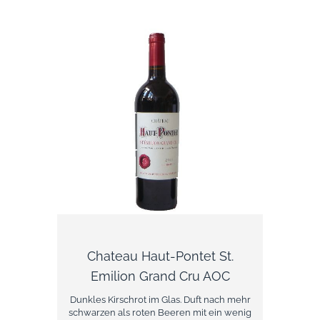
Liebhaber. Über das Weingut Das Château
Castera in der Stadt St. Germain d'Esteuil ist
einer der ältesten Weinberge des Médoc.
Von seinen 185 Hektar sind 63 dem
Weinbau gewidmet, um den
weltberühmten und anerkannten Crus
Bourgeois zu produzieren.
Chateau Haut-Pontet St.
Emilion Grand Cru AOC
Dunkles Kirschrot im Glas. Duft nach mehr
schwarzen als roten Beeren mit ein wenig